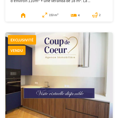
d'environ 110m² + une véranda de 18 m². La ...
153 m²
2
4
EXCLUSIVITÉ
VENDU