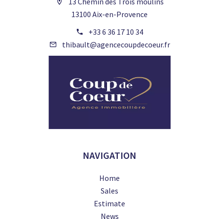
13 Chemin des Trois moulins
13100 Aix-en-Provence
+33 6 36 17 10 34
thibault@agencecoupdecoeur.fr
NAVIGATION
Home
Sales
Estimate
News